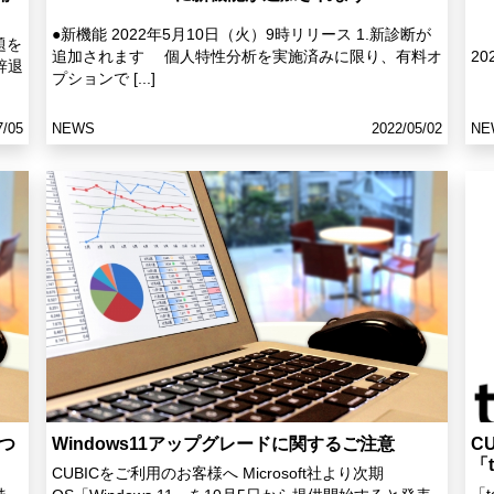
●新機能 2022年5月10日（火）9時リリース 1.新診断が
題を
追加されます 個人特性分析を実施済みに限り、有料オ
20
辞退
プションで [...]
7/05
NEWS
2022/05/02
NE
につ
Windows11アップグレードに関するご注意
C
「
CUBICをご利用のお客様へ Microsoft社より次期