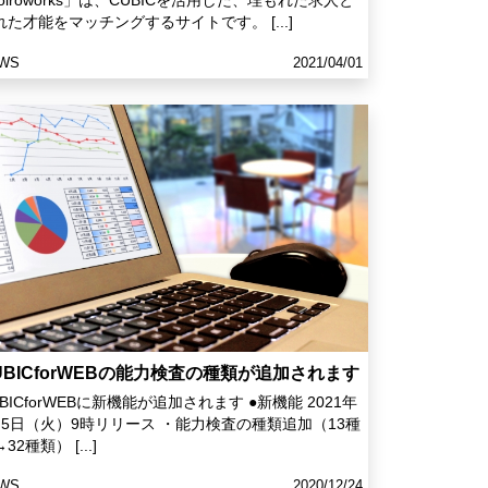
toiroworks」は、CUBICを活用した、埋もれた求人と
れた才能をマッチングするサイトです。 [...]
WS
2021/04/01
UBICforWEBの能力検査の種類が追加されます
UBICforWEBに新機能が追加されます ●新機能 2021年
月5日（火）9時リリース ・能力検査の種類追加（13種
32種類） [...]
WS
2020/12/24