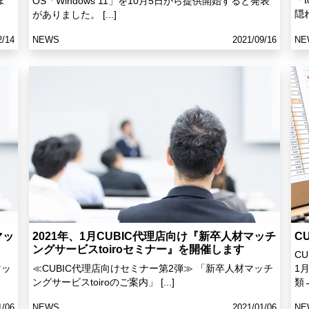
ま
「
OS「Windows 11」を10月5日から提供開始すると発表
隠
がありました。 [...]
2/14
NEWS
2021/09/16
NE
マッ
2021年、1月CUBIC代理店向け『新卒人材マッチ
C
ングサービスtoiroセミナー』を開催します
C
マッ
≪CUBIC代理店向けセミナー第2弾≫ 「新卒人材マッチ
1
ングサービスtoiroのご案内」 [...]
類→
1/06
NEWS
2021/01/06
NE