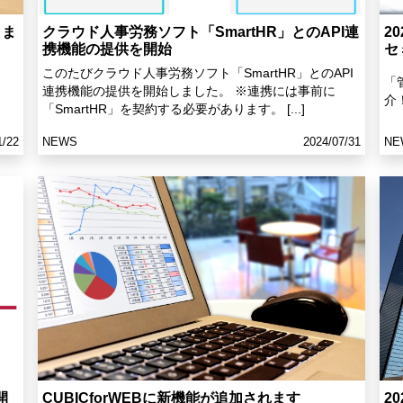
りま
クラウド人事労務ソフト「SmartHR」とのAPI連
2
携機能の提供を開始
セ
このたびクラウド人事労務ソフト「SmartHR」とのAPI
「
連携機能の提供を開始しました。 ※連携には事前に
介！
「SmartHR」を契約する必要があります。 [...]
1/22
NEWS
2024/07/31
NE
開
CUBICforWEBに新機能が追加されます
2