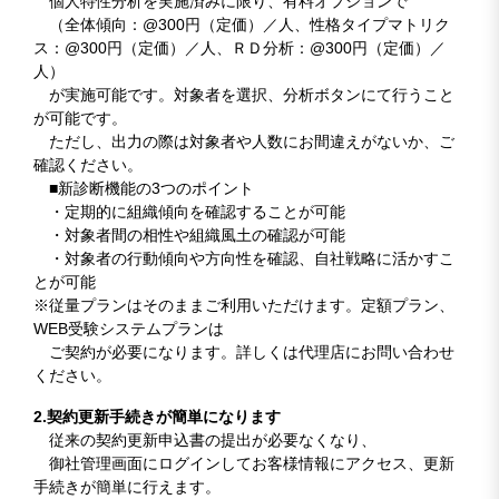
個人特性分析を実施済みに限り、有料オプションで
（全体傾向：@300円（定価）／人、性格タイプマトリク
ス：@300円（定価）／人、ＲＤ分析：@300円（定価）／
人）
が実施可能です。対象者を選択、分析ボタンにて行うこと
が可能です。
ただし、出力の際は対象者や人数にお間違えがないか、ご
確認ください。
■新診断機能の3つのポイント
・定期的に組織傾向を確認することが可能
・対象者間の相性や組織風土の確認が可能
・対象者の行動傾向や方向性を確認、自社戦略に活かすこ
とが可能
※従量プランはそのままご利用いただけます。定額プラン、
WEB受験システムプランは
ご契約が必要になります。詳しくは代理店にお問い合わせ
ください。
2.契約更新手続きが簡単になります
従来の契約更新申込書の提出が必要なくなり、
御社管理画面にログインしてお客様情報にアクセス、更新
手続きが簡単に行えます。