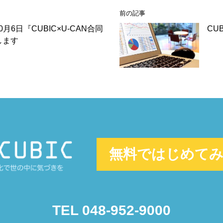
前の記事
0月6日『CUBIC×U-CAN合同
CU
します
無料ではじめて
TEL 048-952-9000